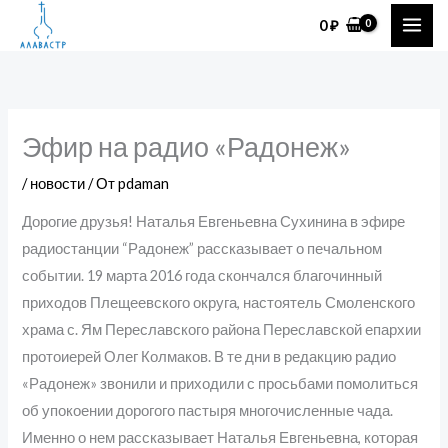
Перейти
0
₽
к
содержимому
Эфир на радио «Радонеж»
/
новости
/ От
pdaman
Дорогие друзья! Наталья Евгеньевна Сухинина в эфире
радиостанции “Радонеж” рассказывает о печальном
событии. 19 марта 2016 года скончался благочинный
приходов Плещеевского округа, настоятель Смоленского
храма с. Ям Переславского района Переславской епархии
протоиерей Олег Колмаков. В те дни в редакцию радио
«Радонеж» звонили и приходили с просьбами помолиться
об упокоении дорогого пастыря многочисленные чада.
Именно о нем рассказывает Наталья Евгеньевна, которая