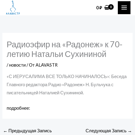
Перейти
0
₽
к
содержимому
Радиоэфир на «Радонеж» к 70-
летию Натальи Сухининой
/
новости
/ От
ALAVASTR
«С ИЕРУСАЛИМА ВСЕ ТОЛЬКО НАЧИНАЛОСЬ»: Беседа
Главного редактора Радио «Радонеж» Н. Бульчука с
писательницей Наталией Сухининой.
подробнее:
←
Предыдущая Запись
Следующая Запись
→