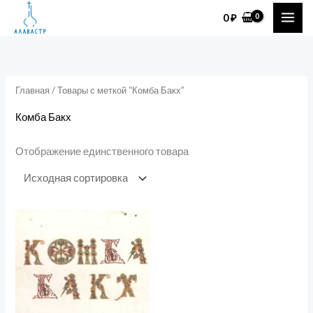
Перейти
0
₽
к
содержимому
Главная
/ Товары с меткой “Комба Бакх”
Комба Бакх
Отображение единственного товара