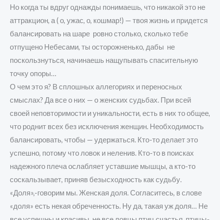
Но когда ты вдруг однажды понимаешь, что никакой это не
аттракцион, а ( о, ужас, о, кошмар!) — твоя жизнь и придется
балансировать на шаре ровно столько, сколько тебе
отпущено Небесами, ты осторожненько, дабы не
поскользнуться, начинаешь нащупывать спасительную
точку опоры…
О чем это я? В сплошных аллегориях и переносных
смыслах? Да все о них — о женских судьбах. При всей
своей неповторимости и уникальности, есть в них то общее,
что роднит всех без исключения женщин. Необходимость
балансировать, чтобы — удержаться. Кто-то делает это
успешно, потому что ловок и неленив. Кто-то в поисках
надежного плеча ослабляет уставшие мышцы, а кто-то
соскальзывает, приняв безысходность как судьбу.
«Доля»,-говорим мы. Женская доля. Согласитесь, в слове
«доля» есть некая обреченность. Ну да, такая уж доля… Не
все успешны и красивы, не все ловцы птиц счастья, птицы-