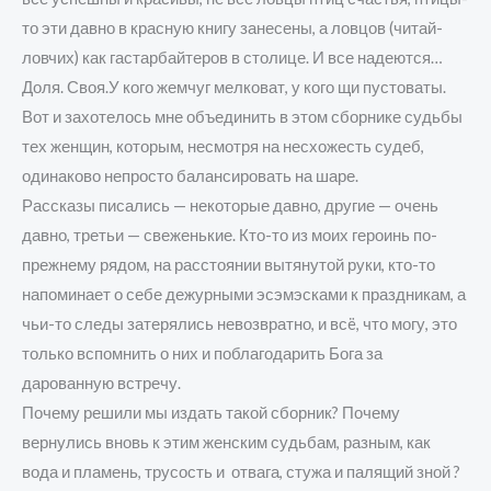
то эти давно в красную книгу занесены, а ловцов (читай-
ловчих) как гастарбайтеров в столице. И все надеются…
Доля. Своя.У кого жемчуг мелковат, у кого щи пустоваты.
Вот и захотелось мне объединить в этом сборнике судьбы
тех женщин, которым, несмотря на несхожесть судеб,
одинаково непросто балансировать на шаре.
Рассказы писались — некоторые давно, другие — очень
давно, третьи — свеженькие. Кто-то из моих героинь по-
прежнему рядом, на расстоянии вытянутой руки, кто-то
напоминает о себе дежурными эсэмэсками к праздникам, а
чьи-то следы затерялись невозвратно, и всë, что могу, это
только вспомнить о них и поблагодарить Бога за
дарованную встречу.
Почему решили мы издать такой сборник? Почему
вернулись вновь к этим женским судьбам, разным, как
вода и пламень, трусость и отвага, стужа и палящий зной ?