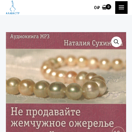
Перейти
0
₽
к
содержимому
Количество
товара
Не
продавайте
жемчужное
ожерелье.
Н.
Сухинина