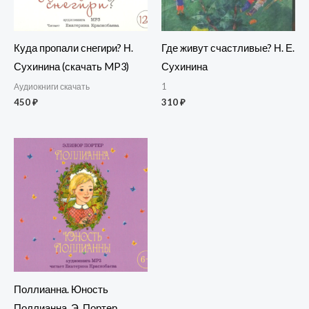
Куда пропали снегири? Н.
Где живут счастливые? Н. Е.
Сухинина (скачать MP3)
Сухинина
Аудиокниги скачать
1
450
₽
310
₽
Поллианна. Юность
Поллианна. Э. Портер